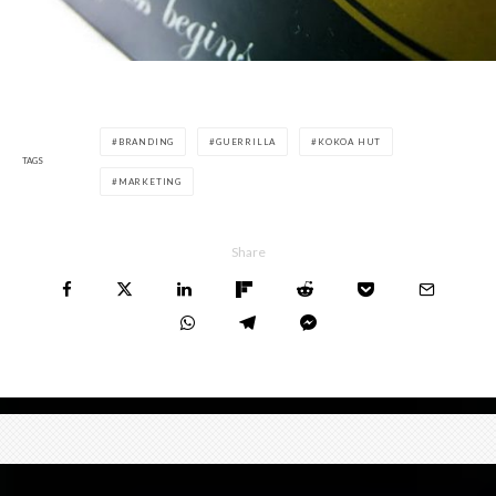
BRANDING
GUERRILLA
KOKOA HUT
TAGS
MARKETING
Share