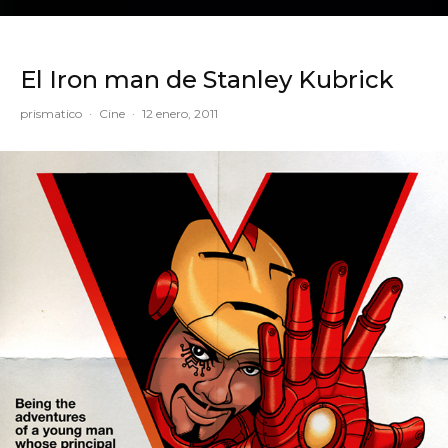
El Iron man de Stanley Kubrick
prismatico
·
Cine
·
12 enero, 2011