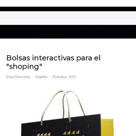
Bolsas interactivas para el
"shoping"
Raúl Ramírez
·
Diseño
·
13 enero, 2011